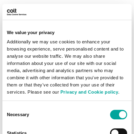
We value your privacy
「私たちはグローバル通信会社ではあります
Additionally we may use cookies to enhance your
が、ビジネスを拡大する上で世界各地の企業
browsing experience, serve personalised content and to
と協力していくことは不可欠です。だからこ
analyse our website traffic. We may also share
そ、Colt DCSをとても貴重なビジネスパー
information about your use of our site with our social
media, advertising and analytics partners who may
トナーだと考えています。Colt DCSからの
combine it with other information that you've provided to
協力を得ることで、インフラストラクチャー
them or that they've collected from your use of their
や電力容量、リソースを確保できます。その
services. Please see our
Privacy and Cookie policy
.
為、事業を展開する地域やマーケットに関わ
らず、今後もお客様のご要望と共に成長でき
Consent
ると確信しております。」
Necessary
Selection
ビリー・ワン氏 - チャイナ・モバイル・イン
Statistics