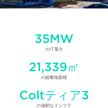
35MW
のIT電力
21,339㎡
の総敷地面積
Coltティア3
の強靭なインフラ