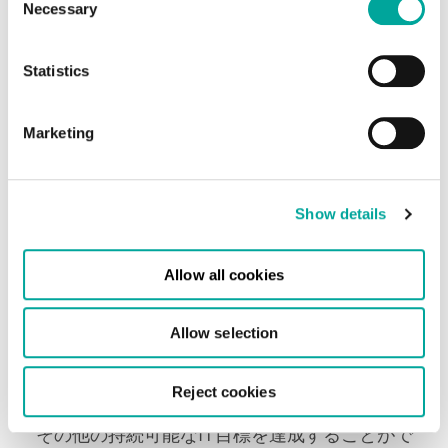
Necessary
Selection
このサイトは100%キャリアニュートラルで、
お客様に複数のネットワークおよびクラウド接
Statistics
続オプションを提供し、より優れたコスト効
率、冗長性の向上、最適なアップタイムのメリ
ットをお約束します。
Marketing
Show details
Allow all cookies
サステナビリティ
Allow selection
再生可能エネルギーを使用して運営され、さま
ざまなグリーンイニシアチブを遵守すること
Reject cookies
で、二酸化炭素排出量を最小限に抑え、同時に
その他の持続可能なIT目標を達成することがで