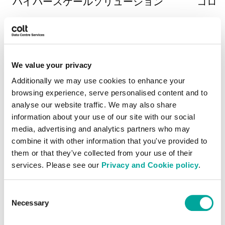
ハイパースケールソリューション
コロ
25年以上の経験を持つ当社は、ハイパ
100
ースケールデータセンターの設計、構
なデー
築、運用管理を専門としています。
器をシ
保護、
We value your privacy
Additionally we may use cookies to enhance your
browsing experience, serve personalised content and to
analyse our website traffic. We may also share
詳細はこちら
information about your use of our site with our social
media, advertising and analytics partners who may
combine it with other information that you've provided to
them or that they've collected from your use of their
services. Please see our
Privacy and Cookie policy
.
当社のデータセンターにご興
Consent
味がおありですか？
Necessary
Selection
ヨーロッパとアジア太平洋地域の9都市にまたが