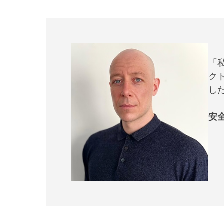
「
ク
し
安全