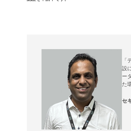
「
設
ー
た
セキ