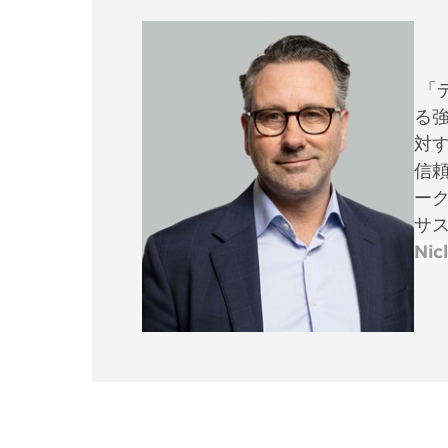
「
る
対
信
ー
サ
Nic