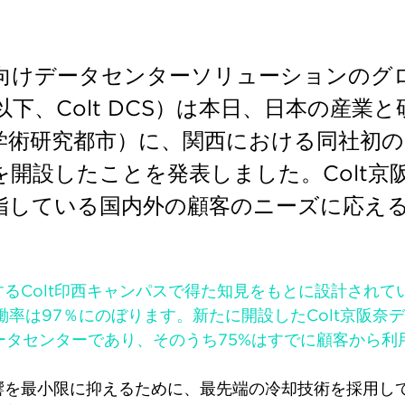
向けデータセンターソリューションのグ
以下、Colt DCS）は本日、日本の産
学術研究都市）に、関西における同社初
」を開設したことを発表しました。Colt
指している国内外の顧客のニーズに応え
するColt印西キャンパスで得た知見をもとに設計され
率は97％にのぼります。新たに開設したColt京阪奈デー
データセンターであり、そのうち75%はすでに顧客から
影響を最小限に抑えるために、最先端の冷却技術を採用して