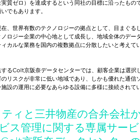
量実質ゼロ）を達成するという同社の目標に沿ったもの
願いでもあります。
現在、世界有数のテクノロジーの拠点として、目まぐる
クノロジー企業の中心地として成長し、地域全体のデー
ィカルな業務を国内の複数拠点に分散したいと考えている
するColt京阪奈データセンターでは、顧客企業は選択
害のリスクが非常に低い地域であり、しかも優れた通信
ー施設の運用に必要なあらゆる設備に多様に接続されて
デリティと三井物産の合弁会社
ビス管理に関する専属サー