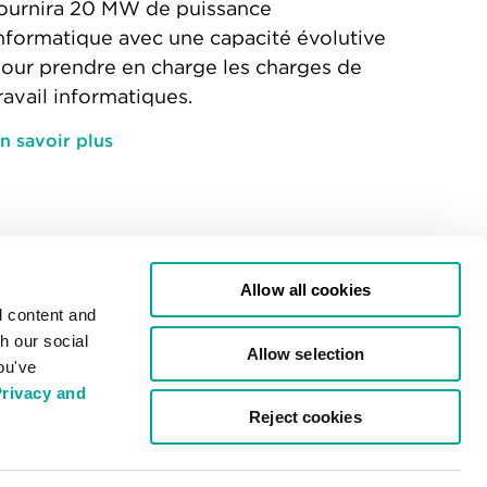
ournira 20 MW de puissance
nformatique avec une capacité évolutive
our prendre en charge les charges de
ravail informatiques.
n savoir plus
Allow all cookies
s
Centres de données
d content and
Europe
h our social
Allow selection
Asie
ou've
Carte des emplacements des centres de
rivacy and
données
Reject cookies