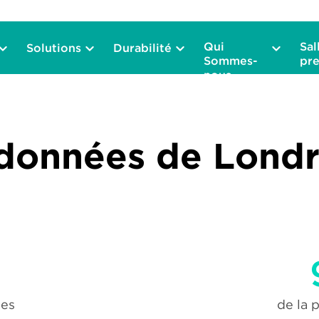
Qui
Sal
Solutions
Durabilité
Sommes-
pre
nous
données de Londre
ées
de la 