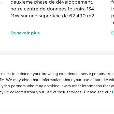
a
deuxième phase de développement,
f
notre centre de données fournira 134
i
MW sur une superficie de 62 490 m2.
p
t
En savoir plus
E
ides
Emplacements stratégique
ookies to enhance your browsing experience, serve personalise
nduite professionnelle
Mumbai
fic. We may also share information about your use of our site wit
ntreprises
Osaka Keihanna
lytics partners who may combine it with other information that y
Frankfurt West
hey've collected from your use of their services. Please see our
P
 confidentialité et d’utilisation
Tokyo Shiohama
s
iscale
conditions