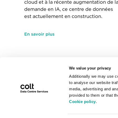
cloud et à la récente augmentation de l
demande en IA, ce centre de données
est actuellement en construction.
En savoir plus
We value your privacy
Liens rap
Additionally we may use c
Code de co
to analyse our website traf
Liste des e
media, advertising and ana
Plaintes
Contacter le support
provided to them or that t
Politique de
+33 1 70 95 15 34
Cookie policy
.
des cookie
Politique F
E-mail
Termes et 
dcsinfo@colt.net