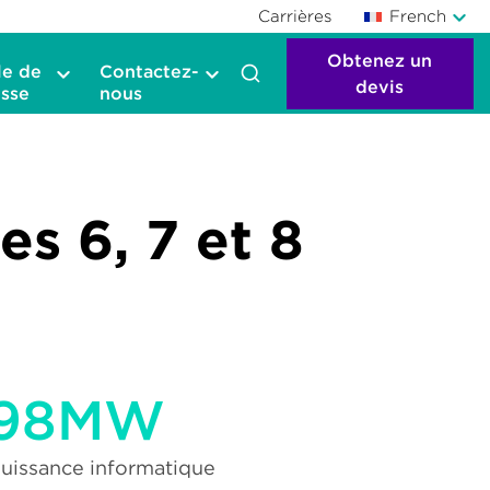
Carrières
French
Obtenez un
le de
Contactez-
devis
sse
nous
s 6, 7 et 8
98MW
puissance informatique