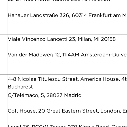
Hanauer Landstraße 326, 60314 Frankfurt am M
Viale Vincenzo Lancetti 23, Milan, MI 20158
Van der Madeweg 12, 1114AM Amsterdam-Duive
4-8 Nicolae Titulescu Street, America House, 4th 
Bucharest
C/Telémaco, 5, 28027 Madrid
Colt House, 20 Great Eastern Street, London, 
Level 36, PCCW Tower, 979 King's Road, Quarr