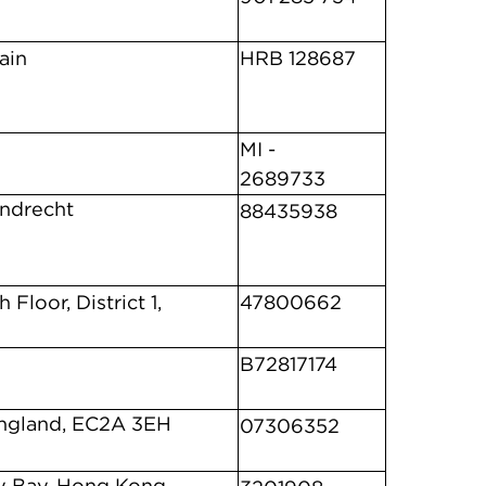
ain
HRB 128687
MI -
2689733
ndrecht
88435938
Floor, District 1,
47800662
B72817174
England, EC2A 3EH
07306352
y Bay, Hong Kong