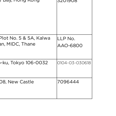
3201908
 Plot No. 5 & 5A, Kalwa
LLP No.
han, MIDC, Thane
AAO-6800
o-ku, Tokyo 106-0032
0104-03-030618
808, New Castle
7096444