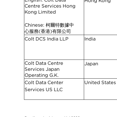
Hong Kong
Centre Services Hong
Kong Limited
Chinese: 柯爾特數據中
心服務(香港)有限公司
Colt DCS India LLP
India
Colt Data Centre
Japan
Services Japan
Operating G.K.
Colt Data Center
United States
Services US LLC