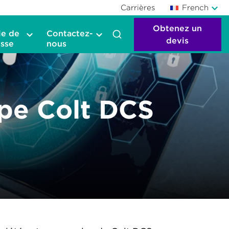
Carrières
French
Obtenez un
le de
Contactez-
devis
sse
nous
upe Colt DCS