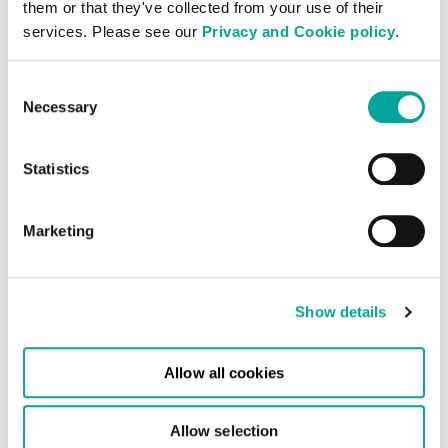
them or that they've collected from your use of their
services. Please see our
Privacy and Cookie policy
.
Excellence opérationnelle
Consent
Necessary
Selection
Notre équipe opérationnelle possède des
capacités techniques exceptionnelles et
Statistics
une vaste richesse de connaissances, vous
donnant la certitude que votre
infrastructure informatique est conçue et
Marketing
exploitée pour les meilleures
performances possibles.
Show details
Allow all cookies
Allow selection