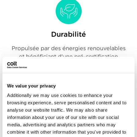
Durabilité
Propulsée par des énergies renouvelables
et bénéficiant d’une pré-certification
Platinum délivrée par l’Indian Green
Building Council, vous pouvez avoir
l’assurance que votre infrastructure
We value your privacy
informatique sera exploitée selon les
Additionally we may use cookies to enhance your
normes environnementales les plus
browsing experience, serve personalised content and to
strictes.
analyse our website traffic. We may also share
information about your use of our site with our social
media, advertising and analytics partners who may
combine it with other information that you've provided to