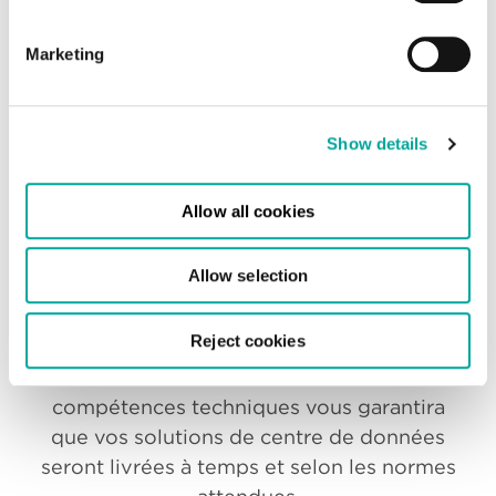
opérations, vous pouvez réduire votre
empreinte carbone pour vous aider à
Marketing
atteindre vos objectifs de durabilité.
Show details
Allow all cookies
Excellence opérationnelle
Allow selection
Disposer d’une équipe de professionnels
Reject cookies
expérimentés dotés d’une vaste
connaissance du secteur et de
compétences techniques vous garantira
que vos solutions de centre de données
seront livrées à temps et selon les normes