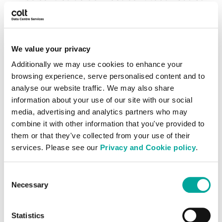
vis-à-vis des opérateurs et offrent une
gamme complète d'opérateurs nationaux
et internationaux, garantissant aux clients
We value your privacy
la possibilité d'optimiser l'efficacité des
coûts, la redondance et la disponibilité du
Additionally we may use cookies to enhance your
réseau.
browsing experience, serve personalised content and to
analyse our website traffic. We may also share
information about your use of our site with our social
media, advertising and analytics partners who may
combine it with other information that you've provided to
them or that they've collected from your use of their
services. Please see our
Privacy and Cookie policy
.
Durabilité
Consent
Necessary
En utilisant des sources d’énergie 100 %
Selection
renouvelables et d’autres initiatives
durables dans l’ensemble de nos
Statistics