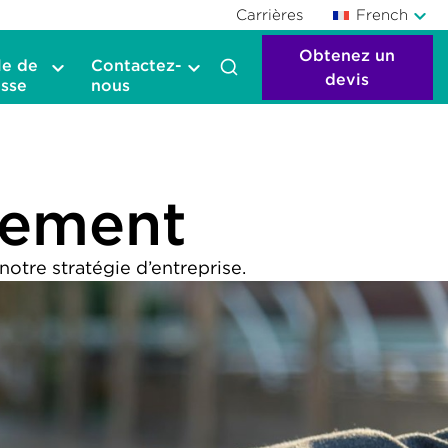
Carrières
French
Obtenez un
le de
Contactez-
devis
sse
nous
ssement
otre stratégie d’entreprise.