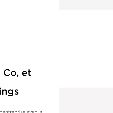
& Co, et
ings
coentreprise avec la