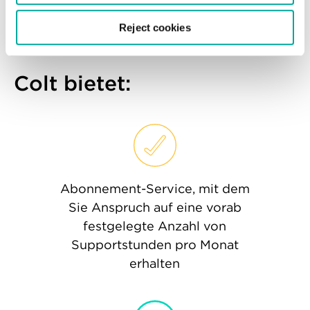
verfügbar und wird in der jeweiligen
Landessprache unterstützt – eine optimale
Reject cookies
Lösung für unsere Kunden.
Colt bietet:
Abonnement-Service, mit dem
Sie Anspruch auf eine vorab
festgelegte Anzahl von
Supportstunden pro Monat
erhalten