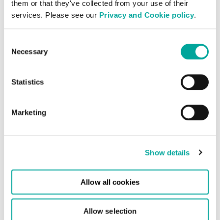
them or that they've collected from your use of their
services. Please see our
Privacy and Cookie policy
.
Consent
Necessary
Selection
Kaltgangeinhausung mit Zwei-
Faktor-Identifizierung
Statistics
Remote Hands
Marketing
Kein Team kann überall gleichzeitig sein.
Unsere hochqualifizierten Techniker
Show details
übernehmen grundlegende IT-Aufgaben
für Sie, und zwar so, wie es Ihren
Bedürfnissen am besten entspricht. Der
Allow all cookies
Service ist an unseren europäischen und
asiatischen Rechenzentrumsstandorten
Allow selection