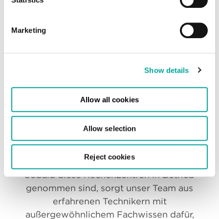
Vermeidung von Wasserverschwendung
während des Kühlprozesses,
Wärmerückgewinnung, wo immer
Marketing
möglich, und die Nutzung von 100 %
erneuerbarer Energie zur
Stromversorgung des Standorts.
Show details
Allow all cookies
Allow selection
Operative Exzellenz
Reject cookies
Sobald diese Rechenzentren in Betrieb
genommen sind, sorgt unser Team aus
erfahrenen Technikern mit
außergewöhnlichem Fachwissen dafür,