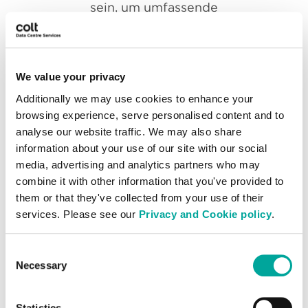
sein, um umfassende
Konnektivitätsoptionen anzubieten,
darunter Dark-Fiber-Zugang und eine
zuverlässige Stromversorgung zur
We value your privacy
Unterstützung der
Infrastrukturanforderungen der Kunden.
Additionally we may use cookies to enhance your
browsing experience, serve personalised content and to
analyse our website traffic. We may also share
information about your use of our site with our social
media, advertising and analytics partners who may
combine it with other information that you've provided to
them or that they've collected from your use of their
services. Please see our
Privacy and Cookie policy
.
Nachhaltigkeit
Jedes Rechenzentrum wird unter
Consent
Necessary
Selection
Anwendung mehrerer CO2-armer
Prinzipien errichtet, darunter die
Statistics