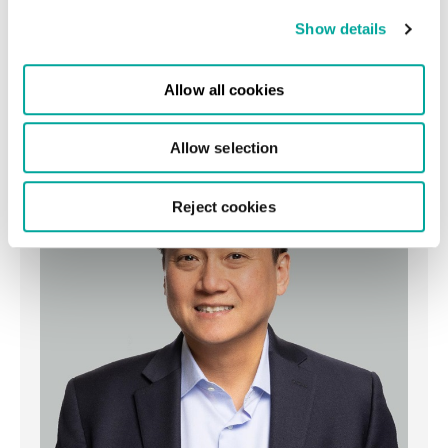
Wachstum unseres
Rechenzentrumsportfolios im ganzen
Show details
Land zu beschleunigen.“
Allow all cookies
Quy Nguyen, amtierender CEO und
Chief Sales Officer.
Allow selection
Reject cookies