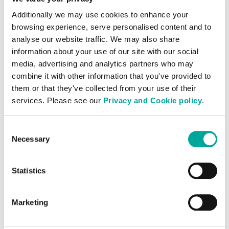
Additionally we may use cookies to enhance your
browsing experience, serve personalised content and to
analyse our website traffic. We may also share
information about your use of our site with our social
media, advertising and analytics partners who may
combine it with other information that you've provided to
them or that they've collected from your use of their
„Wir freuen uns sehr, Fumi Takei als Vice
services. Please see our
Privacy and Cookie policy
.
President und Head of Japan in dieser
entscheidenden Phase für Colt DCS
Consent
begrüßen zu dürfen. Japan spielt eine
Necessary
Selection
zentrale Rolle in unserer globalen
Plattform, insbesondere da wir weiterhin
Statistics
in Einrichtungen investieren, die KI-
Infrastruktur unterstützen. Diese Position
wird entscheidend dazu beitragen,
Marketing
unsere Strategie voranzutreiben und das