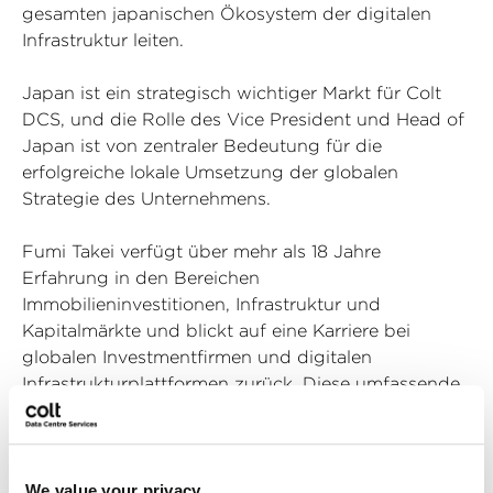
gesamten japanischen Ökosystem der digitalen
Infrastruktur leiten.
Japan ist ein strategisch wichtiger Markt für Colt
DCS, und die Rolle des Vice President und Head of
Japan ist von zentraler Bedeutung für die
erfolgreiche lokale Umsetzung der globalen
Strategie des Unternehmens.
Fumi Takei verfügt über mehr als 18 Jahre
Erfahrung in den Bereichen
Immobilieninvestitionen, Infrastruktur und
Kapitalmärkte und blickt auf eine Karriere bei
globalen Investmentfirmen und digitalen
Infrastrukturplattformen zurück. Diese umfassende
Branchenexpertise und seine Erfahrung in
komplexen internationalen Organisationen werden
maßgeblich zur weiteren Expansion von Colt DCS
in Japan beitragen.
We value your privacy